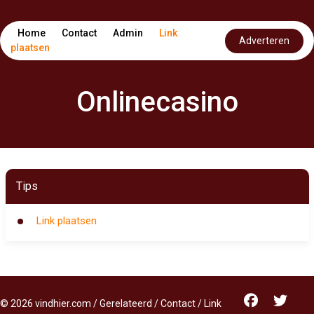
Home
Contact
Admin
Link
Adverteren
plaatsen
Onlinecasino
Tips
Link plaatsen
©
2026
vindhier.com
/
Gerelateerd
/
Contact
/
Link